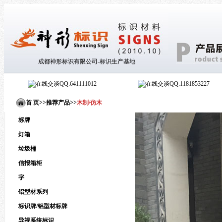
成都神形标识有限公司-标识生产基地
QQ:641111012
QQ:1181853227
首 页>
>
推荐产品
>
>
木制/仿木
标牌
灯箱
垃圾桶
信报箱柜
字
铝型材系列
标识牌/铝型材标牌
导视系统标识