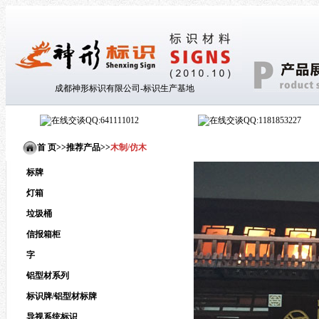
成都神形标识有限公司-标识生产基地
QQ:641111012
QQ:1181853227
首 页>
>
推荐产品
>
>
木制/仿木
标牌
灯箱
垃圾桶
信报箱柜
字
铝型材系列
标识牌/铝型材标牌
导视系统标识