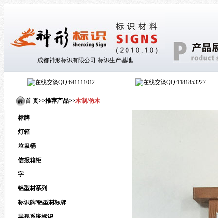
成都神形标识有限公司-标识生产基地
QQ:641111012
QQ:1181853227
首 页>
>
推荐产品
>
>
木制/仿木
标牌
灯箱
垃圾桶
信报箱柜
字
铝型材系列
标识牌/铝型材标牌
导视系统标识