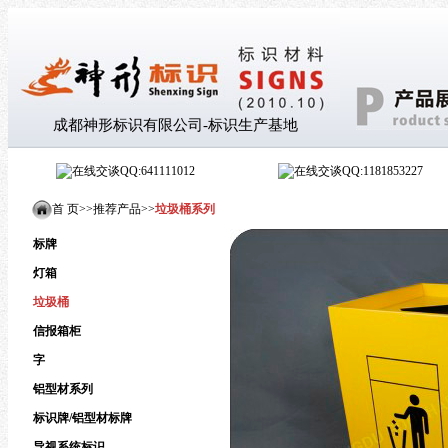
成都神形标识有限公司-标识生产基地
QQ:641111012
QQ:1181853227
首 页>
>
推荐产品
>
>
垃圾桶系列
标牌
灯箱
垃圾桶
信报箱柜
字
铝型材系列
标识牌/铝型材标牌
导视系统标识