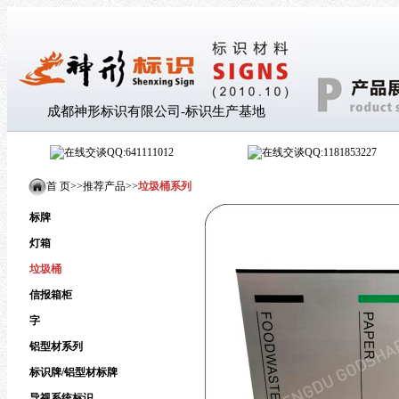
成都神形标识有限公司-标识生产基地
QQ:641111012
QQ:1181853227
首 页>
>
推荐产品
>
>
垃圾桶系列
标牌
灯箱
垃圾桶
信报箱柜
字
铝型材系列
标识牌/铝型材标牌
导视系统标识