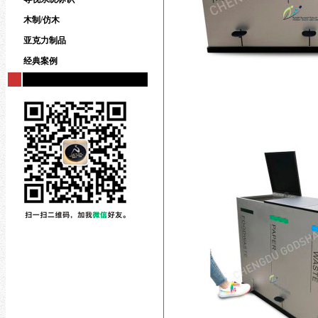
木制/仿木
亚克力制品
经典案例