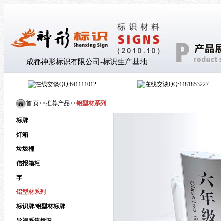
成都神形标识有限公司-标识生产基地
QQ:641111012
QQ:1181853227
首 页>
>
推荐产品
>
>
铝型材系列
标牌
灯箱
垃圾桶
信报箱柜
字
铝型材系列
标识牌/铝型材标牌
导视系统标识