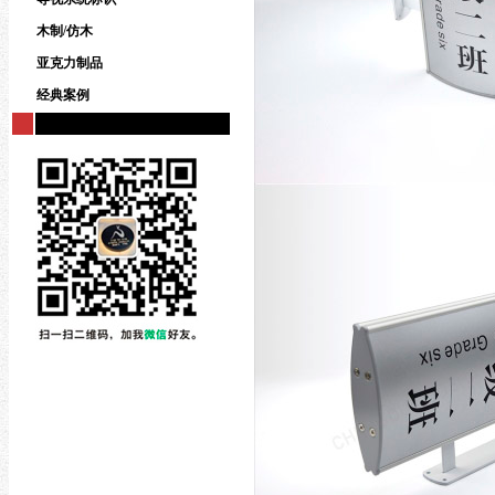
木制/仿木
亚克力制品
经典案例