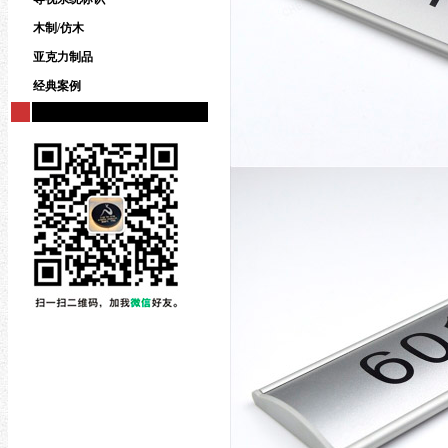
木制/仿木
亚克力制品
经典案例