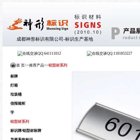
成都神形标识有限公司-标识生产基地
QQ:641111012
QQ:1181853227
首 页>
>
推荐产品
>
>
铝型材系列
标牌
灯箱
垃圾桶
信报箱柜
字
铝型材系列
标识牌/铝型材标牌
导视系统标识