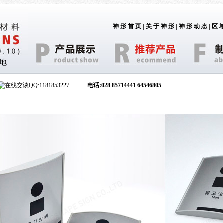
神形首页
|
关于神形
|
神形动态
|
区
地
QQ:1181853227
电话
:028-85714441
64546805