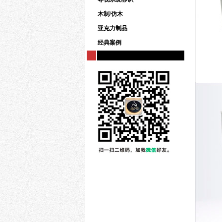
木制/仿木
亚克力制品
经典案例