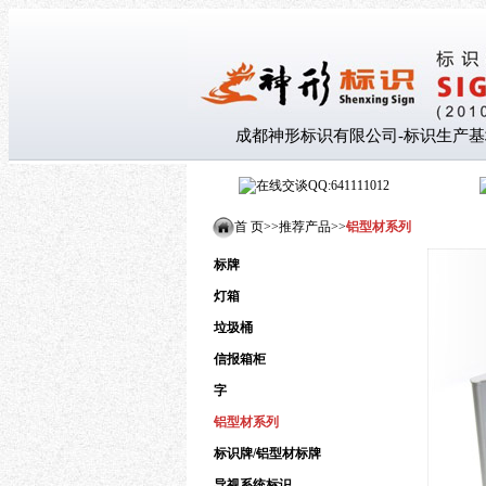
成都神形标识有限公司-标识生产基
QQ:641111012
首 页>
>
推荐产品
>
>
铝型材系列
标牌
灯箱
垃圾桶
信报箱柜
字
铝型材系列
标识牌/铝型材标牌
导视系统标识