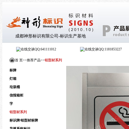
成都神形标识有限公司-标识生产基地
QQ:641111012
QQ:1181853227
首 页>
>
推荐产品
>
>
铝型材系列
标牌
灯箱
垃圾桶
信报箱柜
字
铝型材系列
标识牌/铝型材标牌
导视系统标识