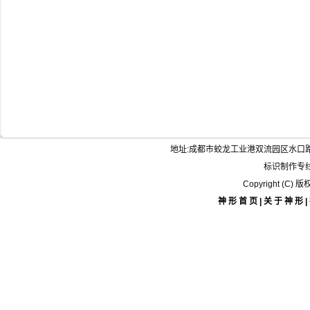
地址:成都市蛟龙工业港双流园区水口路15
标识制作专线:1
Copyright (
神形首页
|
关于神形
|