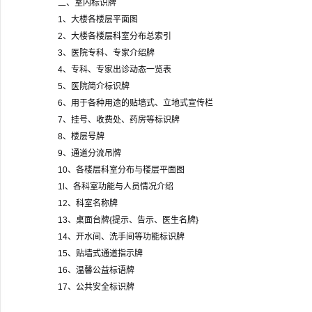
二、室内标识牌
1
、大楼各楼层平面图
2
、大楼各楼层科室分布总索引
3
、医院专科、专家介绍牌
4
、专科、专家出诊动态一览表
5
、医院简介标识牌
6
、用于各种用途的贴墙式、立地式宣传栏
7
、挂号、收费处、药房等标识牌
8
、楼层号牌
9
、通道分流吊牌
10
、各楼层科室分布与楼层平面图
1l
、各科室功能与人员情况介绍
12
、科室名称牌
13
、桌面台牌
{
提示、告示、医生名牌
}
14
、开水间、洗手间等功能标识牌
15
、贴墙式通道指示牌
16
、温馨公益标语牌
17
、公共安全标识牌