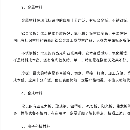
3
、金属材料
金属材料在现代标识中的应用十分广泛，有铝合金板、不锈钢板
铝合金板：优点是本身质感好，氧化慢；板材厚度高，平整性好
内已有标识材料经销商用铝合金加工成型材产品，大多为平面标识所
不锈钢板：常见的有亮光和亚光两种。它本身质感好，氧化缓慢
样是材料成本高，还有色彩较灰暗，单一，特别是在阴雨天效果不好
冷板：最大的特点是容易折弯、切割、焊接、打磨，加工方便，
成本低，应用十分广泛。但在表面烤漆一定要严格把握，不能以喷漆
4
、合成材料
常见的有亚克力板、玻璃钢、铝塑板、
PVC
板、阳光板、弗龙板
多，性能也各不相同，在选用时一定要详细了解其特点，按照上述几
5
、电子科技材料