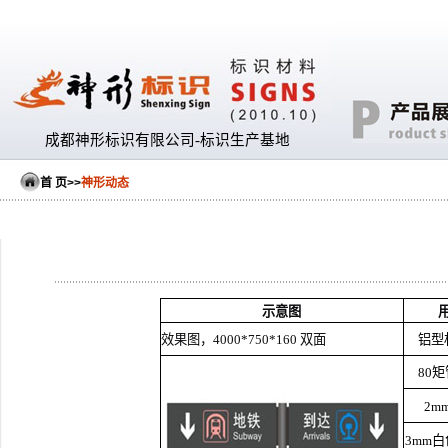
成都神形标识有限公司-标识生产基地
首 页
>>
神形动态
示意图
效果图，
4000*750*160
双面
铝型
80
矩
2m
3mm
白