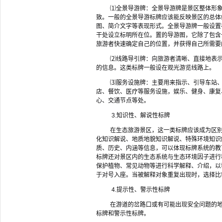
⑴全景导游牌：全景导游牌是景区整体形
致。一般的全景导游标牌应该能反映景区的总体
图、简介文字等表现形式。全景导游牌一般设置
干处设立标明所在位。置的导游图，它除了包含
旅游者快速确定自己的位置，并获得自己所需要
⑵线路导引牌：向旅游者清晰、直接地表
的信息。这类标牌一般设在观光游览线路上。
⑶服务设施牌：主要用来指示、引导车站
店、餐饮、医疗等服务设施，娱乐、健身、康复
心、交通节点等处。
3.
知识性、解说性标牌
在生态旅游景区，这一类标牌应该成为区
化知识解说、地质地貌知识解说、特殊环境知识
质、历史、内涵等信息，可以体现标牌系统的教
标牌还对景区内的生态系统与生态环境因子进行
保护植物、常见动物等进行科学解释、介绍，以
于对号入座。当被解释对象重复出现时，选择比
4.
提示性、警示性标牌
在游道的岔路口或有可能出现安全问题的
标牌和警示性标牌。