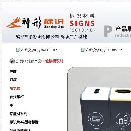
成都神形标识有限公司-标识生产基地
QQ:641111012
QQ:1181853227
首 页>
>
推荐产品
>
>
垃圾桶系列
标牌
灯箱
垃圾桶
信报箱柜
字
铝型材系列
标识牌/铝型材标牌
导视系统标识