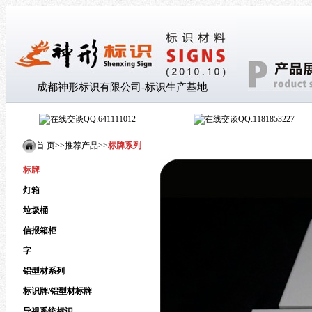
成都神形标识有限公司-标识生产基地
QQ:641111012
QQ:1181853227
首 页>
>
推荐产品
>
>
标牌系列
标牌
灯箱
垃圾桶
信报箱柜
字
铝型材系列
标识牌/铝型材标牌
导视系统标识