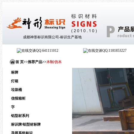
成都神形标识有限公司-标识生产基地
QQ:641111012
QQ:1181853227
首 页>
>
推荐产品
>
>
木制/仿木
标牌
灯箱
垃圾桶
信报箱柜
字
铝型材系列
标识牌/铝型材标牌
导视系统标识