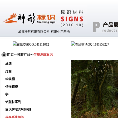
成都神形标识有限公司-标识生产基地
QQ:641111012
QQ:1181853227
首 页>
>
推荐产品
>
>
导视系统标识
标牌
灯箱
垃圾桶
信报箱柜
字
铝型材系列
标识牌/铝型材标牌
导视系统标识