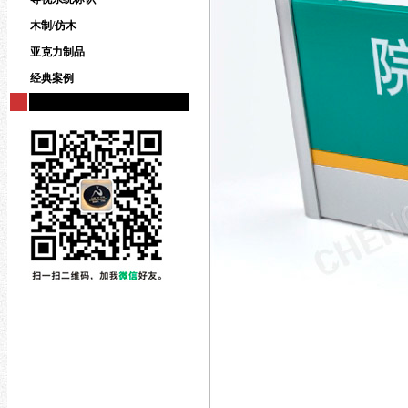
木制/仿木
亚克力制品
经典案例