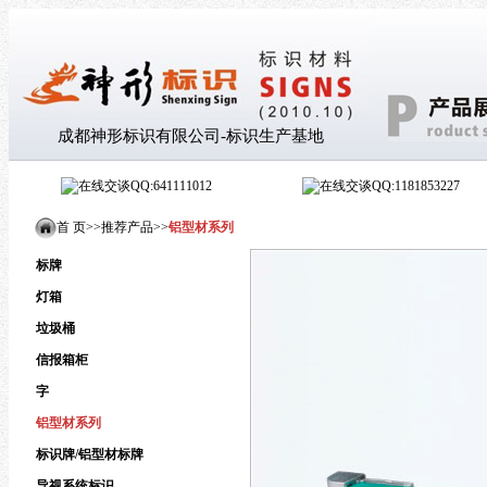
成都神形标识有限公司-标识生产基地
QQ:641111012
QQ:1181853227
首 页>
>
推荐产品
>
>
铝型材系列
标牌
灯箱
垃圾桶
信报箱柜
字
铝型材系列
标识牌/铝型材标牌
导视系统标识