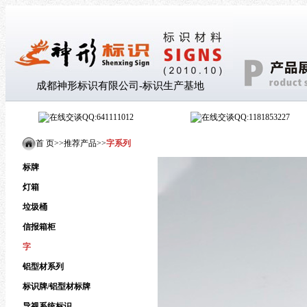
成都神形标识有限公司-标识生产基地
QQ:641111012
QQ:1181853227
首 页>
>
推荐产品
>
>
字系列
标牌
灯箱
垃圾桶
信报箱柜
字
铝型材系列
标识牌/铝型材标牌
导视系统标识