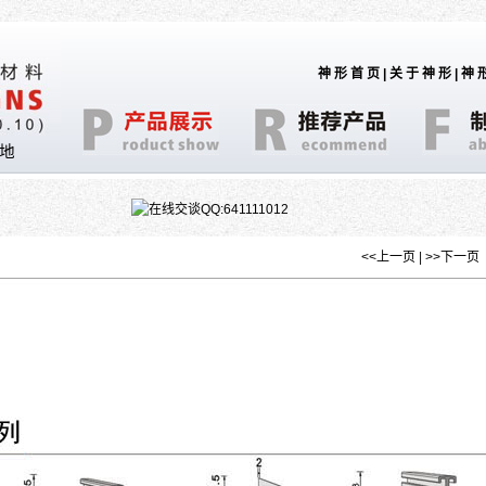
神形首页
|
关于神形
|
神
地
QQ:641111012
<<上一页
|
>>下一页